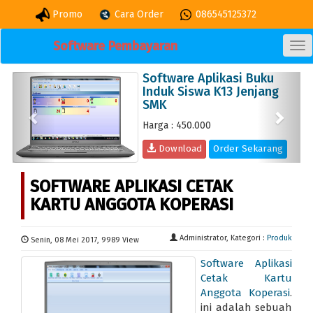
Promo
Cara Order
086545125372
Software Pembayaran
TO
NA
e Aplikasi Buku
Aplikasi Ce
Previous
Next
iswa K13 Jenjang
Di Lengkap
Qrcode
50.000
Harga : 350.00
load
Order Sekarang
Download
SOFTWARE APLIKASI CETAK
KARTU ANGGOTA KOPERASI
Administrator, Kategori :
Produk
Senin, 08 Mei 2017, 9989 View
Software Aplikasi
Cetak Kartu
Anggota Koperasi
.
ini adalah sebuah