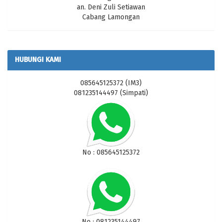
an. Deni Zuli Setiawan
Cabang Lamongan
HUBUNGI KAMI
085645125372 (IM3)
081235144497 (Simpati)
No : 085645125372
No : 081235144497