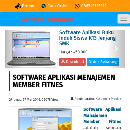
Promo
Cara Order
086545125372
Software Pembayaran
TO
NA
Software Aplikasi Buku
Previous
Next
Induk Siswa K13 Jenjang
SMK
Harga : 450.000
Download
Order Sekarang
SOFTWARE APLIKASI MENAJEMEN
MEMBER FITNES
Administrator, Kategori :
Produk
Jumat, 27 Mei 2016, 28078 View
Software Aplikasi
Manajemen
Member Fitnes
adalah sebuah