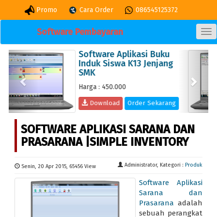
Promo
Cara Order
086545125372
Software Pembayaran
TO
NA
Aplikasi Cetak Kartu Pelajar
Previous
Next
Di Lengkapi Barcode dan
Qrcode
Harga : 350.000
Download
Order Sekarang
SOFTWARE APLIKASI SARANA DAN
PRASARANA |SIMPLE INVENTORY
Administrator, Kategori :
Produk
Senin, 20 Apr 2015, 65456 View
Software Aplikasi
Sarana dan
Prasarana
adalah
sebuah perangkat